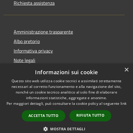
Richiesta assistenza
Amministrazione trasparente
Albo pretorio
Informativa privacy
Note legali
×
Dichiarazione di accessibilità
Informazioni sui cookie
Questo sito web utilizza cookie tecnici e assimilati strettamente
necessari al corretto funzionamento e alla navigazione del sito,
nonché un cookie tecnico analitico al solo fine di elaborare
informazioni statistiche, aggregate e anonime.
RSS
Copyright © 2026 • Comune di
Per maggiori dettagli, può consultare la cookie policy al seguente
link
Accessibilità
San Zenone al Lambro •
Privacy
Municipium
Powered by
•
RIFIUTA TUTTO
ACCETTA TUTTO
Cookie
Accesso redazione
Mappa del sito
MOSTRA DETTAGLI