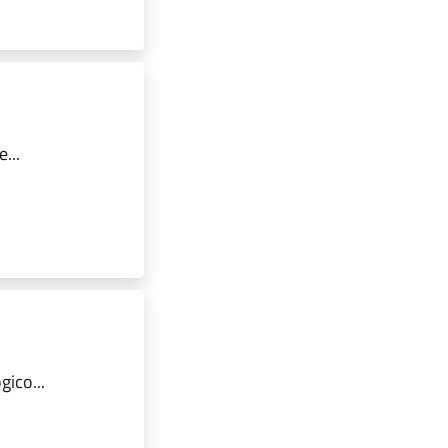
...
ico...