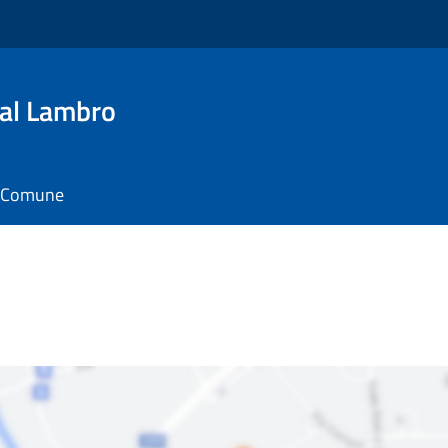
al Lambro
il Comune