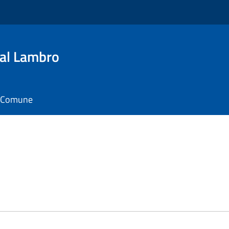
al Lambro
il Comune