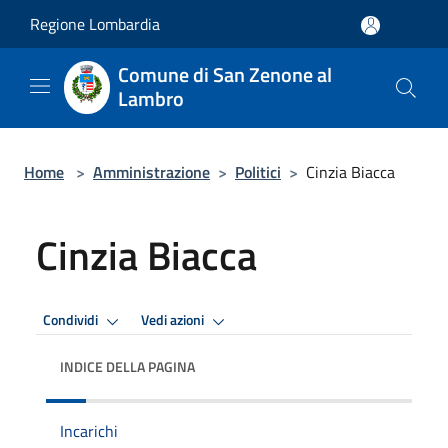
Salta al contenuto principale
Regione Lombardia
Comune di San Zenone al
Lambro
Home
>
Amministrazione
>
Politici
>
Cinzia Biacca
Cinzia Biacca
Condividi
Vedi azioni
INDICE DELLA PAGINA
Incarichi