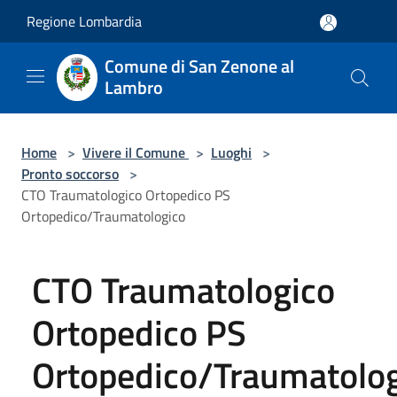
Salta al contenuto principale
Regione Lombardia
Comune di San Zenone al
Lambro
Home
>
Vivere il Comune
>
Luoghi
>
Pronto soccorso
>
CTO Traumatologico Ortopedico PS
Ortopedico/Traumatologico
CTO Traumatologico
Ortopedico PS
Ortopedico/Traumatolo