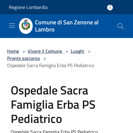
Salta al contenuto principale
Regione Lombardia
Comune di San Zenone al
Lambro
Home
>
Vivere il Comune
>
Luoghi
>
Pronto soccorso
>
Ospedale Sacra Famiglia Erba PS Pediatrico
Ospedale Sacra
Famiglia Erba PS
Pediatrico
Ospedale Sacra Famiglia Erba PS Pediatrico