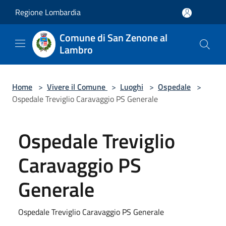
Salta al contenuto principale
Regione Lombardia
Comune di San Zenone al
Lambro
Home
>
Vivere il Comune
>
Luoghi
>
Ospedale
>
Ospedale Treviglio Caravaggio PS Generale
Ospedale Treviglio
Caravaggio PS
Generale
Ospedale Treviglio Caravaggio PS Generale